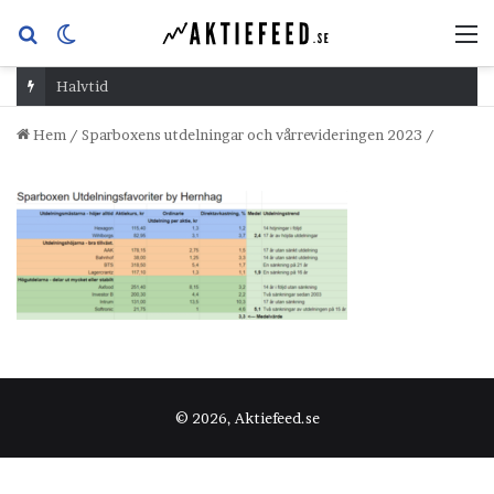
Sök
Switch
M
efter
skin
Halvtid
Hem
/
Sparboxens utdelningar och vårrevideringen 2023
/
© 2026, Aktiefeed.se