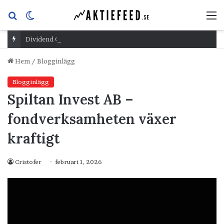
Sök
Switch
M
efter
skin
Dividend Overshoot Day
Hem
/
Blogginlägg
Blogginlägg
Spiltan Invest AB –
fondverksamheten växer
kraftigt
Cristofer
februari 1, 2026