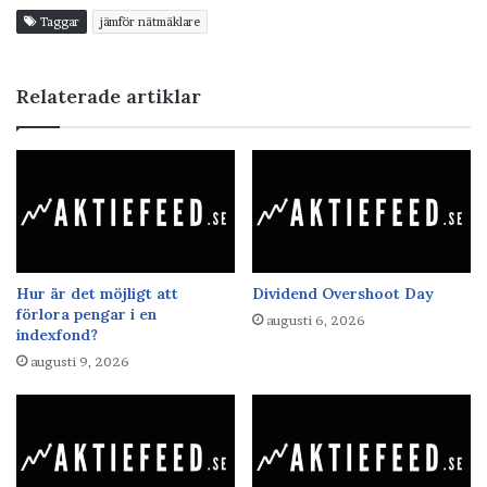
Taggar
jämför nätmäklare
Relaterade artiklar
Hur är det möjligt att
Dividend Overshoot Day
förlora pengar i en
augusti 6, 2026
indexfond?
augusti 9, 2026