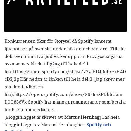
Konkurrensen ökar för Storytel då Spotify lanserat
ljudböcker på svenska under hösten och vintern. Till slut
dök även mina två ljudböcker upp där: Provlyssna gärna
ovan annars får du tillgång till hela del 1
här:https://open.spotify.com/show/77zIHDJRoLxzrH4D
cD3j2g Här nedan är länken till hela del 2 (jag skrev mer
om den ljudboken
här):https://open.spotify.com/show/2I63mXPDkhUaim
D0Q836Vx Spotify har många prenumeranter som betalar
för Premium medan det…
[Blogginlägget är skrivet av:
Marcus Hernhag
] Läs hela
blogginlägget av Marcus Hernhag här:
Spotify och