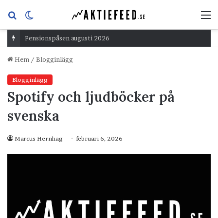
Sök
Switch
M
efter
skin
Pensionspåsen augusti 2026
Hem
/
Blogginlägg
Blogginlägg
Spotify och ljudböcker på
svenska
Marcus Hernhag
februari 6, 2026