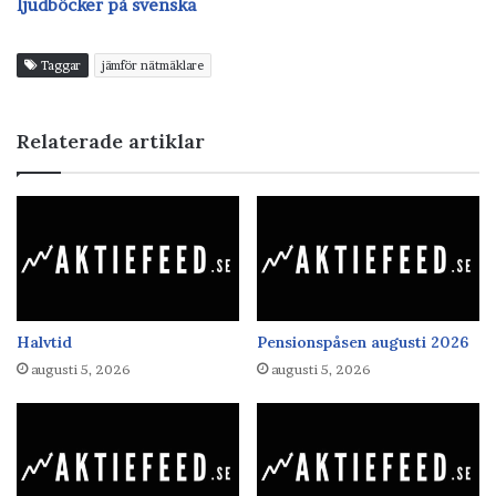
ljudböcker på svenska
Taggar
jämför nätmäklare
Relaterade artiklar
Halvtid
Pensionspåsen augusti 2026
augusti 5, 2026
augusti 5, 2026