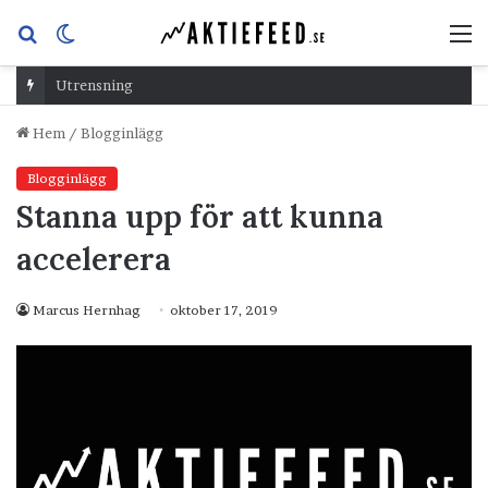
Sök
Switch
M
efter
skin
Utrensning
Hem
/
Blogginlägg
Blogginlägg
Stanna upp för att kunna
accelerera
Marcus Hernhag
oktober 17, 2019