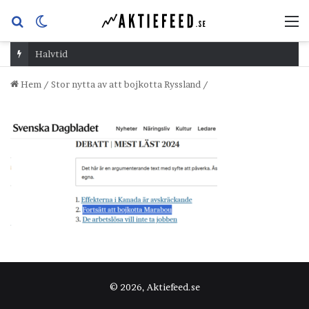
Sök
Switch
M
efter
skin
Halvtid
Hem
/
Stor nytta av att bojkotta Ryssland
/
© 2026, Aktiefeed.se