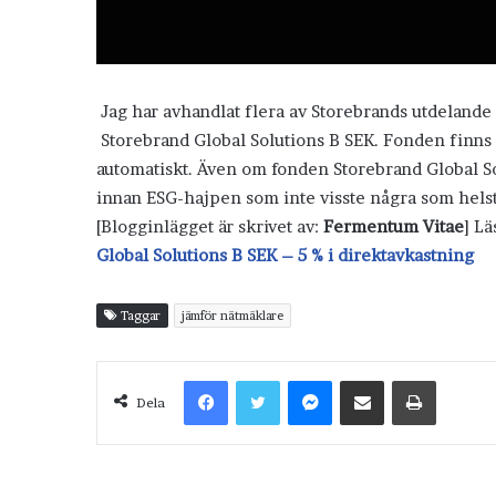
Jag har avhandlat flera av Storebrands utdelande f
Storebrand Global Solutions B SEK. Fonden finns ä
automatiskt. Även om fonden Storebrand Global So
innan ESG-hajpen som inte visste några som helst g
[Blogginlägget är skrivet av:
Fermentum Vitae
] L
Global Solutions B SEK – 5 % i direktavkastning
Taggar
jämför nätmäklare
Facebook
Twitter
Messenger
Dela via e-post
Skriv ut
Dela