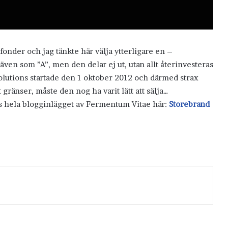
onder och jag tänkte här välja ytterligare en –
ven som ”A”, men den delar ej ut, utan allt återinvesteras
lutions startade den 1 oktober 2012 och därmed strax
ränser, måste den nog ha varit lätt att sälja…
äs hela blogginlägget av Fermentum Vitae här:
Storebrand