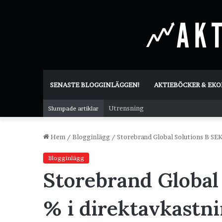
SENASTE BLOGGINLÄGGEN!
AKTIEBÖCKER & EK
Utrensning
Slumpade artiklar
Hem
/
Blogginlägg
/
Storebrand Global Solutions B SEK
Blogginlägg
Storebrand Global
% i direktavkastn