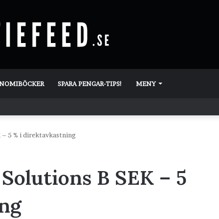
ONOMIBÖCKER
SPARA PENGAR-TIPS!
MENY
 – 5 % i direktavkastning
 Solutions B SEK – 5
ing