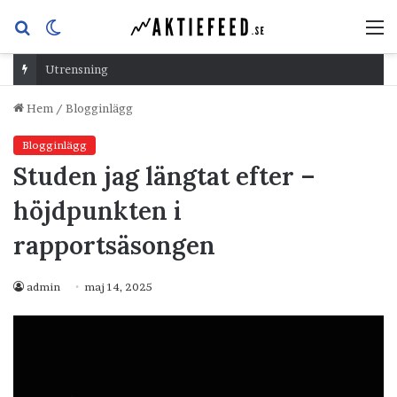
Sök
Switch
M
efter
skin
Utrensning
Hem
/
Blogginlägg
Blogginlägg
Studen jag längtat efter –
höjdpunkten i
rapportsäsongen
admin
maj 14, 2025