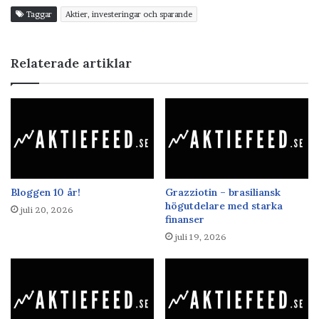
Taggar
Aktier, investeringar och sparande
Relaterade artiklar
Bloggen 10 år!
Grazziotin – brasiliansk
högutdelare med starka
juli 20, 2026
finanser
juli 19, 2026