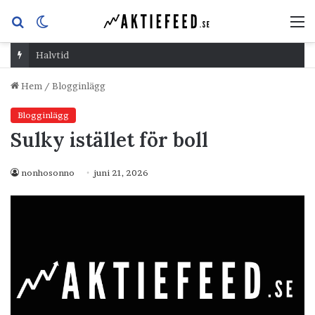
Sök
Switch
M
efter
skin
Halvtid
Hem
/
Blogginlägg
Blogginlägg
Sulky istället för boll
nonhosonno
juni 21, 2026