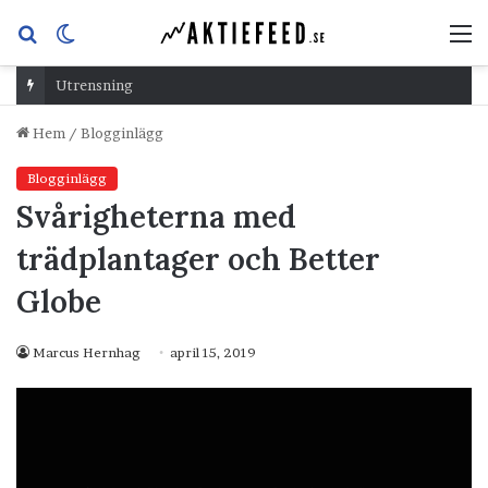
Sök
Switch
M
efter
skin
Utrensning
Hem
/
Blogginlägg
Blogginlägg
Svårigheterna med
trädplantager och Better
Globe
Marcus Hernhag
april 15, 2019