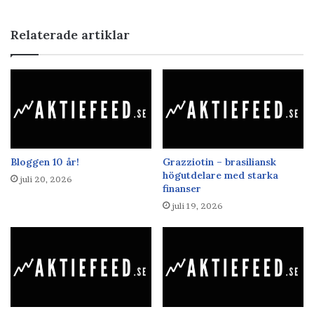
Relaterade artiklar
Bloggen 10 år!
Grazziotin – brasiliansk
högutdelare med starka
juli 20, 2026
finanser
juli 19, 2026