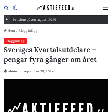
Sök
Switch
M
efter
skin
Pensionspåsen augusti 2026
Hem
/
Blogginlägg
Blogginlägg
Sveriges Kvartalsutdelare –
pengar fyra gånger om året
admin
september 28, 2024