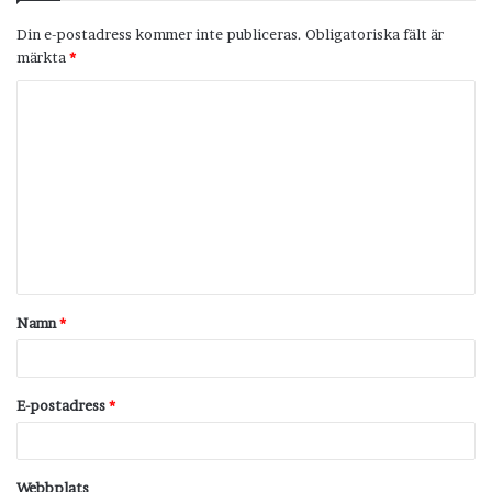
Din e-postadress kommer inte publiceras.
Obligatoriska fält är
märkta
*
K
o
m
m
e
n
t
Namn
*
a
r
*
E-postadress
*
Webbplats