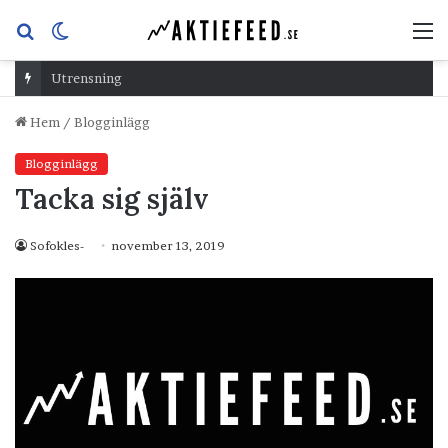
Sök
Switch
M
efter
skin
Utrensning
Hem
/
Blogginlägg
Blogginlägg
Tacka sig själv
Sofokles-
november 13, 2019