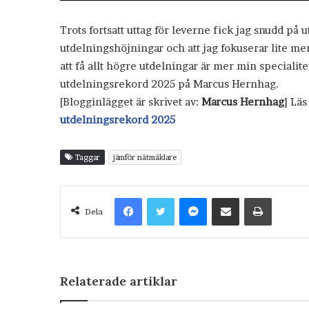
Trots fortsatt uttag för leverne fick jag snudd p
utdelningshöjningar och att jag fokuserar lite mer
att få allt högre utdelningar är mer min specialite
utdelningsrekord 2025 på Marcus Hernhag.
[Blogginlägget är skrivet av:
Marcus Hernhag
] Lä
utdelningsrekord 2025
Taggar
jämför nätmäklare
Facebook
Twitter
Messenger
Dela via e-post
Skriv ut
Dela
Relaterade artiklar