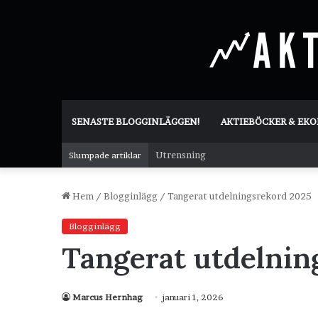
SENASTE BLOGGINLÄGGEN!
AKTIEBÖCKER & EK
Utrensning
Slumpade artiklar
Hem
/
Blogginlägg
/
Tangerat utdelningsrekord 2025
Blogginlägg
Tangerat utdelnin
Marcus Hernhag
januari 1, 2026