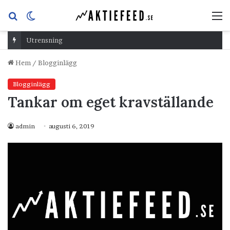
Sök
Switch
M
efter
skin
Utrensning
Hem
/
Blogginlägg
Blogginlägg
Tankar om eget kravställande
admin
augusti 6, 2019