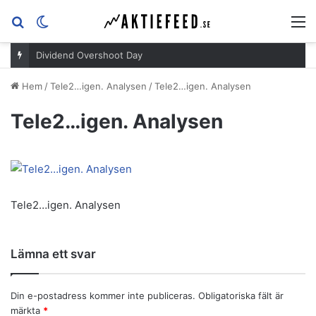
Sök
Switch
M
efter
skin
Dividend Overshoot Day
Hem
/
Tele2…igen. Analysen
/
Tele2…igen. Analysen
Tele2…igen. Analysen
Tele2…igen. Analysen
Lämna ett svar
Din e-postadress kommer inte publiceras.
Obligatoriska fält är
märkta
*