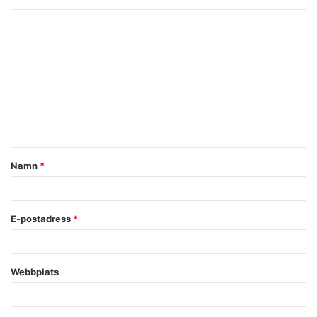
K
o
m
m
e
n
t
Namn
*
a
r
*
E-postadress
*
Webbplats