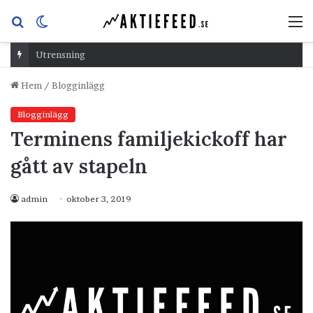
Sök
Switch
M
efter
skin
Utrensning
Hem
/
Blogginlägg
Blogginlägg
Terminens familjekickoff har
gått av stapeln
admin
oktober 3, 2019