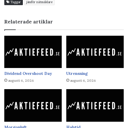
Taggar
jämför nätmäklare
Relaterade artiklar
Dividend Overshoot Day
Utrensning
augusti 6, 2026
augusti 6, 2026
Morgonluft
Halvtid