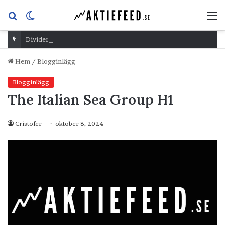
Sök
Switch
M
efter
skin
Dividend Overshoot Day
Hem
/
Blogginlägg
Blogginlägg
The Italian Sea Group H1
Cristofer
oktober 8, 2024