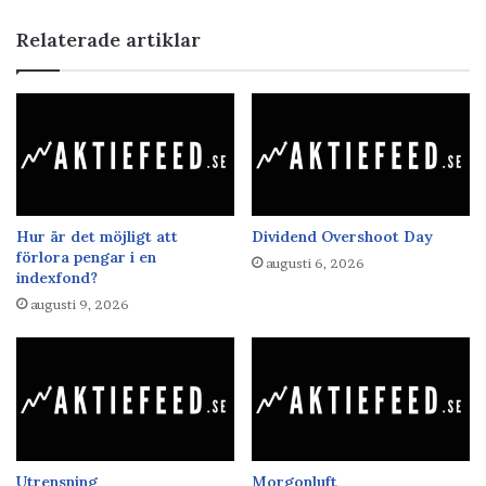
Relaterade artiklar
Hur är det möjligt att
Dividend Overshoot Day
förlora pengar i en
augusti 6, 2026
indexfond?
augusti 9, 2026
Utrensning
Morgonluft