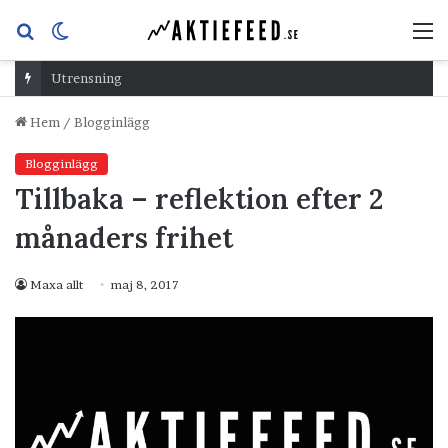
Sök
Switch
M
efter
skin
Utrensning
Hem
/
Blogginlägg
Blogginlägg
Tillbaka – reflektion efter 2
månaders frihet
Maxa allt
maj 8, 2017