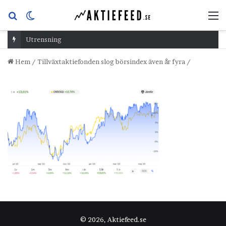
Sök
Switch
M
efter
skin
Utrensning
Hem
/
Tillväxtaktiefonden slog börsindex även år fyra
/
© 2026, Aktiefeed.se