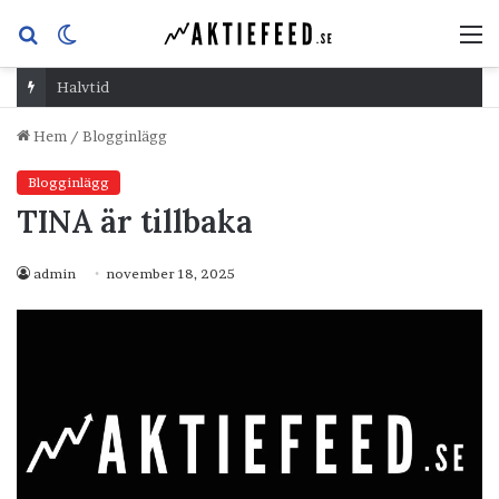
Sök
Switch
M
efter
skin
Halvtid
Hem
/
Blogginlägg
Blogginlägg
TINA är tillbaka
admin
november 18, 2025