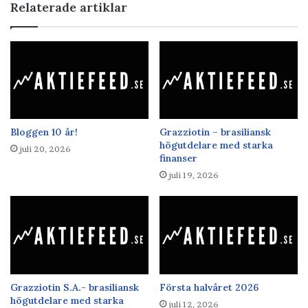
Relaterade artiklar
Bloggen 10 år!
Grazziotin – brasiliansk
högutdelare med starka
juli 20, 2026
finanser
juli 19, 2026
Grazziotin S.A.- brasiliansk
Första halvåret 2026
högutdelare med starka
juli 12, 2026