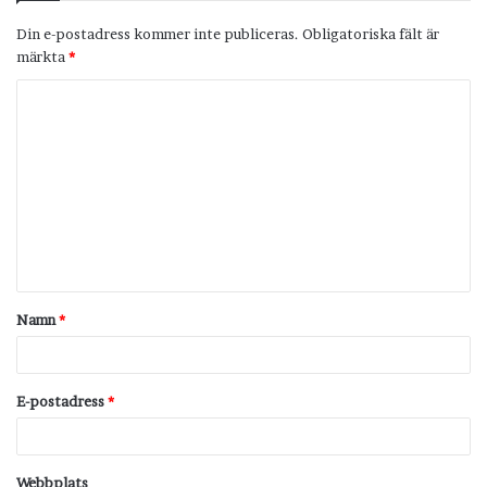
Din e-postadress kommer inte publiceras.
Obligatoriska fält är
märkta
*
K
o
m
m
e
n
t
Namn
*
a
r
*
E-postadress
*
Webbplats