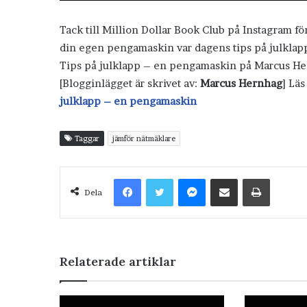
Tack till Million Dollar Book Club på Instagram f
din egen pengamaskin var dagens tips på julklapp 
Tips på julklapp – en pengamaskin på Marcus He
[Blogginlägget är skrivet av:
Marcus Hernhag
] Lä
julklapp – en pengamaskin
Taggar
jämför nätmäklare
Facebook
Twitter
Messenger
Dela via e-post
Skriv ut
Dela
Relaterade artiklar