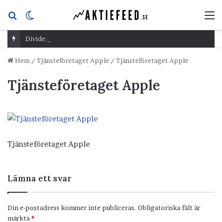
Sök
Switch
M
efter
skin
Dividend Overshoot Day
Hem
/
Tjänsteföretaget Apple
/
Tjänsteföretaget Apple
Tjänsteföretaget Apple
Tjänsteföretaget Apple
Lämna ett svar
Din e-postadress kommer inte publiceras.
Obligatoriska fält är
märkta
*