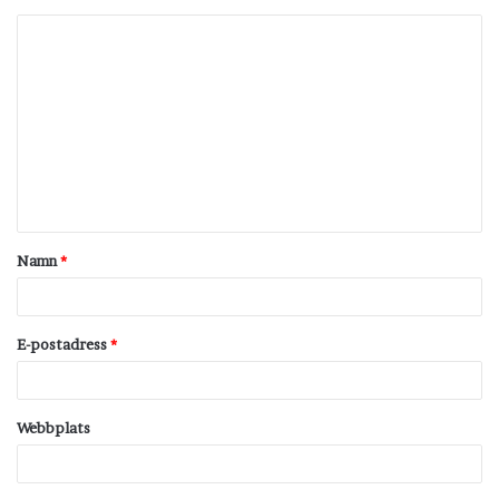
K
o
m
m
e
n
t
Namn
*
a
r
*
E-postadress
*
Webbplats