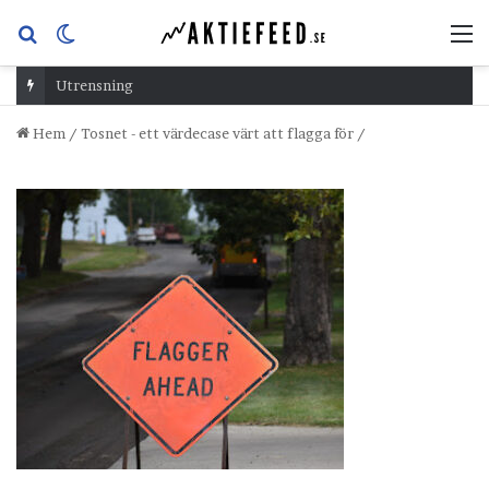
Sök
Switch
M
efter
skin
Utrensning
Hem
/
Tosnet - ett värdecase värt att flagga för
/