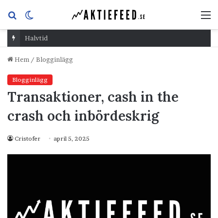
Sök
Switch
M
efter
skin
Halvtid
Hem
/
Blogginlägg
Blogginlägg
Transaktioner, cash in the
crash och inbördeskrig
Cristofer
april 5, 2025