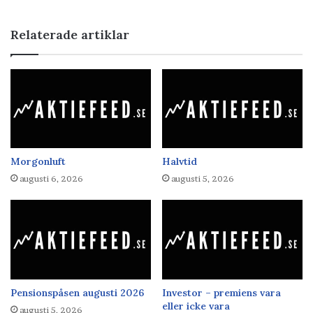
Relaterade artiklar
Morgonluft
Halvtid
augusti 6, 2026
augusti 5, 2026
Pensionspåsen augusti 2026
Investor – premiens vara
eller icke vara
augusti 5, 2026