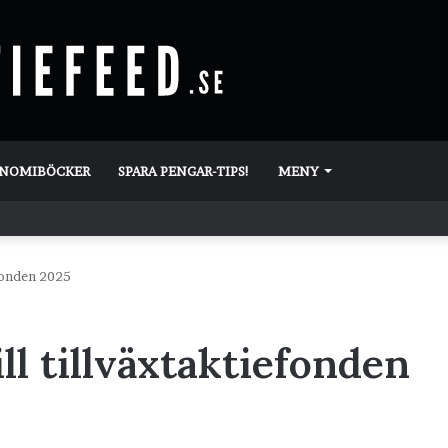
ONOMIBÖCKER
SPARA PENGAR-TIPS!
MENY
efonden 2025
ll tillväxtaktiefonden