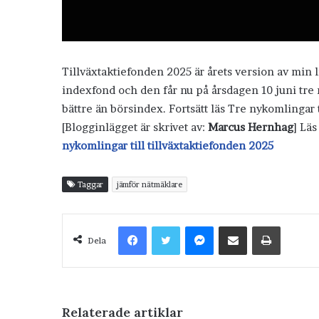
Tillväxtaktiefonden 2025 är årets version av min li
indexfond och den får nu på årsdagen 10 juni tre n
bättre än börsindex. Fortsätt läs Tre nykomlingar
[Blogginlägget är skrivet av:
Marcus Hernhag
] Lä
nykomlingar till tillväxtaktiefonden 2025
Taggar
jämför nätmäklare
Facebook
Twitter
Messenger
Dela via e-post
Skriv ut
Dela
Relaterade artiklar