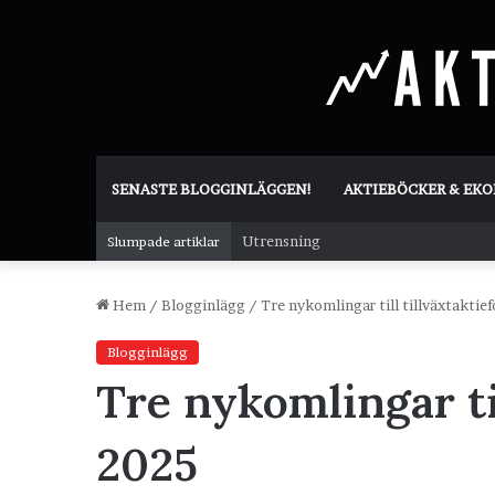
SENASTE BLOGGINLÄGGEN!
AKTIEBÖCKER & EK
Utrensning
Slumpade artiklar
Hem
/
Blogginlägg
/
Tre nykomlingar till tillväxtakti
Blogginlägg
Tre nykomlingar ti
2025