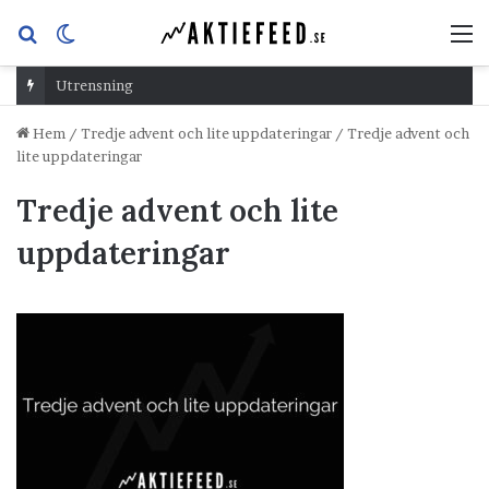
Sök
Switch
M
efter
skin
Utrensning
Hem
/
Tredje advent och lite uppdateringar
/
Tredje advent och
lite uppdateringar
Tredje advent och lite
uppdateringar