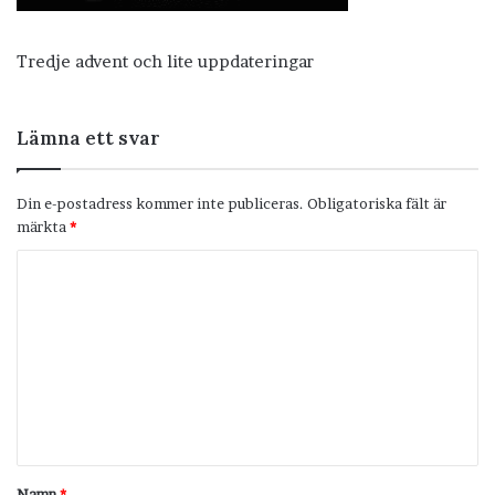
Tredje advent och lite uppdateringar
Lämna ett svar
Din e-postadress kommer inte publiceras.
Obligatoriska fält är
märkta
*
K
o
m
m
e
n
t
Namn
*