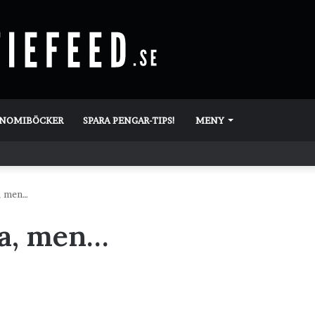
ONOMIBÖCKER
SPARA PENGAR-TIPS!
MENY
a, men…
ja, men…