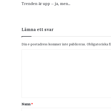
Trenden är upp – ja, men…
Lämna ett svar
Din e-postadress kommer inte publiceras.
Obligatoriska f
K
o
m
m
e
n
t
Namn
*
a