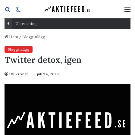
Sök
Switch
M
efter
skin
Utrensning
Hem
/
Blogginlägg
Blogginlägg
Twitter detox, igen
100kronan
juli 24, 2019