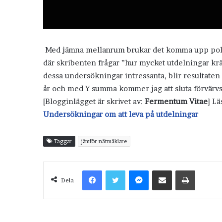
Med jämna mellanrum brukar det komma upp polls
där skribenten frågar ”hur mycket utdelningar kräv
dessa undersökningar intressanta, blir resultaten o
år och med Y summa kommer jag att sluta förvärvs
[Blogginlägget är skrivet av:
Fermentum Vitae
] L
Undersökningar om att leva på utdelningar
Taggar
jämför nätmäklare
Facebook
Twitter
Messenger
Dela via e-post
Skriv ut
Dela