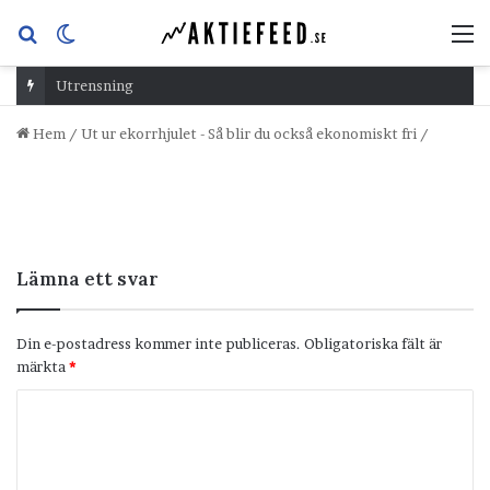
Sök
Switch
M
efter
skin
Utrensning
Hem
/
Ut ur ekorrhjulet - Så blir du också ekonomiskt fri
/
Lämna ett svar
Din e-postadress kommer inte publiceras.
Obligatoriska fält är
märkta
*
K
o
m