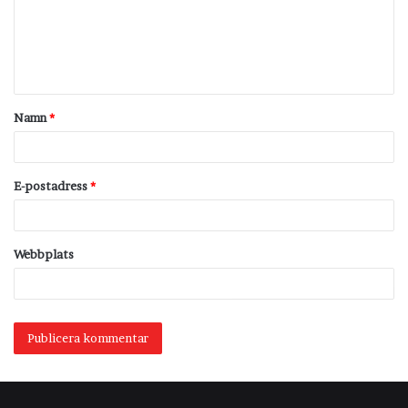
m
e
n
t
Namn
*
a
r
*
E-postadress
*
Webbplats