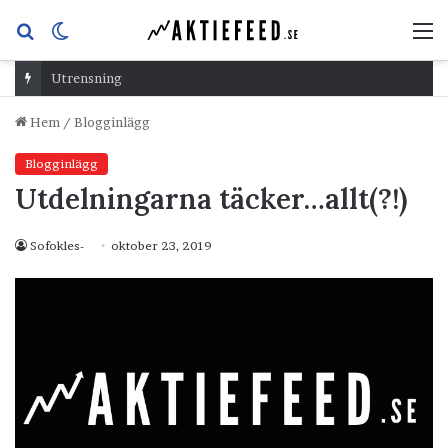
Sök
Switch
M
efter
skin
Utrensning
Hem
/
Blogginlägg
Blogginlägg
Utdelningarna täcker…allt(?!)
Sofokles-
oktober 23, 2019