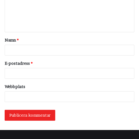
m
e
n
t
Namn
*
a
r
*
E-postadress
*
Webbplats