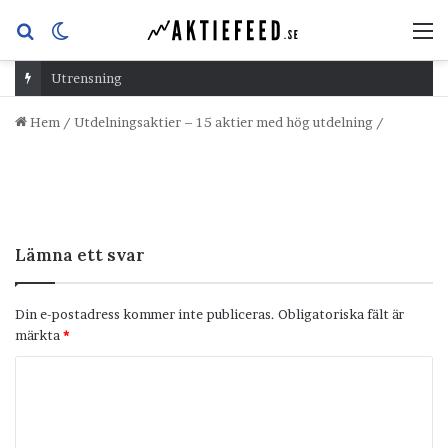
Sök
Switch
M
efter
skin
Utrensning
Hem
/
Utdelningsaktier – 15 aktier med hög utdelning
/
Lämna ett svar
Din e-postadress kommer inte publiceras.
Obligatoriska fält är
märkta
*
K
o
m