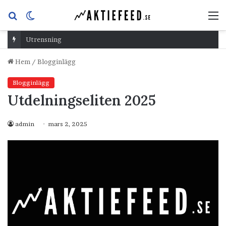
Sök
Switch
M
efter
skin
Utrensning
Hem
/
Blogginlägg
Blogginlägg
Utdelningseliten 2025
admin
mars 2, 2025