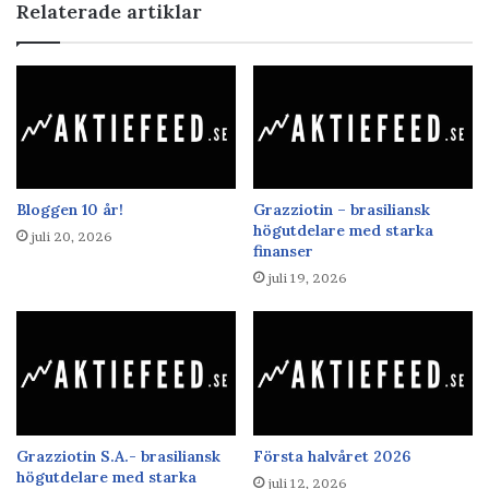
Relaterade artiklar
Bloggen 10 år!
Grazziotin – brasiliansk
högutdelare med starka
juli 20, 2026
finanser
juli 19, 2026
Grazziotin S.A.- brasiliansk
Första halvåret 2026
högutdelare med starka
juli 12, 2026