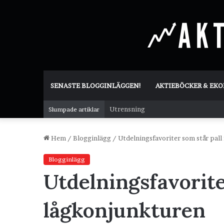
SENASTE BLOGGINLÄGGEN!
AKTIEBÖCKER & EK
Utrensning
Slumpade artiklar
Hem
/
Blogginlägg
/
Utdelningsfavoriter som står pall
Blogginlägg
Utdelningsfavorite
lågkonjunkturen