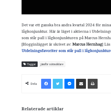
Det var ett ganska bra andra kvartal 2024 för mina t
lågkonjunktur. Här är läget i aktierna i Utdelning
som står pall i lågkonjunkturen på Marcus Hernh
[Blogginlägget är skrivet av:
Marcus Hernhag
] Lä
Utdelningsfavoriter som står pall i lågkonjunktu
Taggar
jämför nätmäklare
Facebook
Twitter
Messenger
Dela via e-post
Skriv ut
Dela
Relaterade artiklar