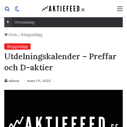
Sök
Switch
M
efter
skin
Utrensning
Hem
/
Blogginlägg
Blogginlägg
Utdelningskalender – Preffar
och D-aktier
admin
mars 19, 2025