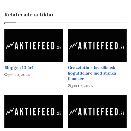
Relaterade artiklar
Bloggen 10 år!
Grazziotin – brasiliansk
högutdelare med starka
juli 20, 2026
finanser
juli 19, 2026