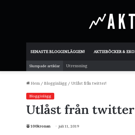
SENASTE BLOGGINLÄGGEN!
AKTIEBÖCKER & EK
Utrensning
Slumpade artiklar
Hem
/
Blogginlägg
/
Utlåst från twitter!
Blogginlägg
Utlåst från twitter
100kronan
juli 11, 2019