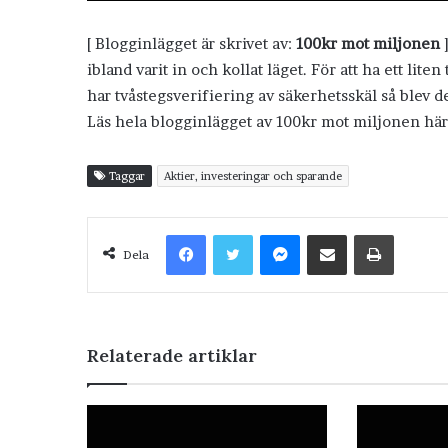
[ Blogginlägget är skrivet av:
100kr mot miljonen
]
ibland varit in och kollat läget. För att ha ett liten
har tvåstegsverifiering av säkerhetsskäl så blev det
Läs hela blogginlägget av 100kr mot miljonen hä
Taggar
Aktier, investeringar och sparande
Facebook
Twitter
Messenger
Dela via e-post
Skriv ut
Dela
Relaterade artiklar