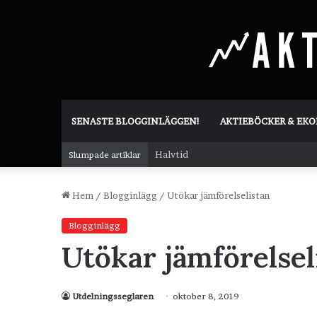
SENASTE BLOGGINLÄGGEN!
AKTIEBÖCKER & EK
Halvtid
Slumpade artiklar
Hem
/
Blogginlägg
/
Utökar jämförelselistan
Blogginlägg
Utökar jämförelsel
Utdelningsseglaren
oktober 8, 2019