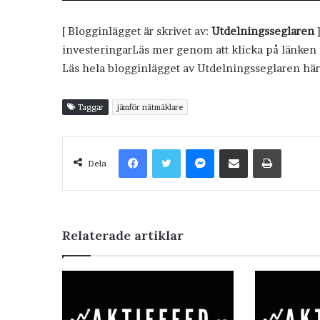
[ Blogginlägget är skrivet av:
Utdelningsseglaren
]
investeringarLäs mer genom att klicka på länke
Läs hela blogginlägget av Utdelningsseglaren hä
Taggar
jämför nätmäklare
Facebook
Twitter
Messenger
Dela via e-post
Skriv ut
Dela
Relaterade artiklar