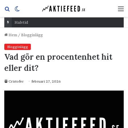
Sök
Switch
M
efter
skin
Halvtid
Hem
/
Blogginlägg
Blogginlägg
Vad gör en procentenhet hit
eller dit?
Cristofer
februari 27, 2026