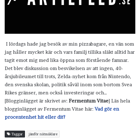
I lördags hade jag besök av min pizzabagare, en vän som
jag håller mycket kär och vars familj tillika släkt alltid har
tagit emot mig med lika öppna som förstående famnar.
Det blev diskussion om besvikelsen av att ingen, 40-
årsjubileumet till trots, Zelda-nyhet kom från Nintendo,
den svenska skolan, politik såväl inom som bortom Svea
Rikes gränser, men också investeringar och…
[Blogginlägget är skrivet av:
Fermentum Vitae
] Läs hela
blogginlägget av Fermentum Vitae här:
Vad gör en
procentenhet hit eller dit?
Taggar
jämför nätmäklare