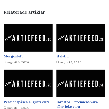
Relaterade artiklar
Morgonluft
Halvtid
augusti 6, 2026
augusti 5, 2026
Pensionspåsen augusti 2026
Investor – premiens vara
eller icke vara
augusti 5, 2026