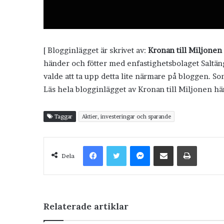
[ Blogginlägget är skrivet av:
Kronan till Miljonen
händer och fötter med enfastighetsbolaget Saltänge
valde att ta upp detta lite närmare på bloggen. S
Läs hela blogginlägget av Kronan till Miljonen hä
Taggar
Aktier, investeringar och sparande
Facebook
Twitter
Messenger
Dela via e-post
Skriv ut
Dela
Relaterade artiklar