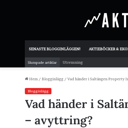
SENASTE BLOGGINLÄGGEN!
AKTIEBÖCKER & EK
Utrensning
Slumpade artiklar
Hem
/
Blogginlägg
/
Vad händer i Saltängen Property I
Blogginlägg
Vad händer i Saltä
– avyttring?