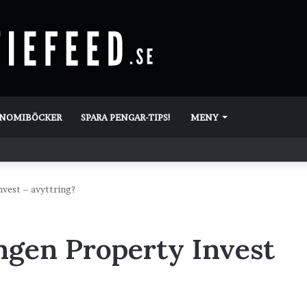
ONOMIBÖCKER
SPARA PENGAR-TIPS!
MENY
nvest – avyttring?
ngen Property Invest