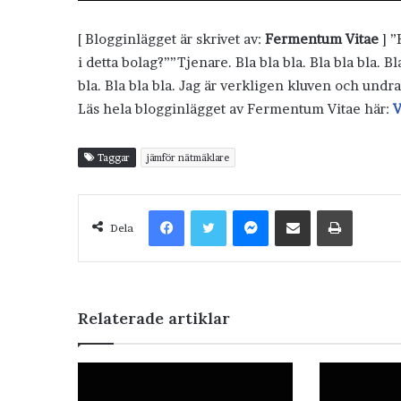
[ Blogginlägget är skrivet av:
Fermentum Vitae
] ”
i detta bolag?””Tjenare. Bla bla bla. Bla bla bla. B
bla. Bla bla bla. Jag är verkligen kluven och undr
Läs hela blogginlägget av Fermentum Vitae här:
V
Taggar
jämför nätmäklare
Facebook
Twitter
Messenger
Dela via e-post
Skriv ut
Dela
Relaterade artiklar