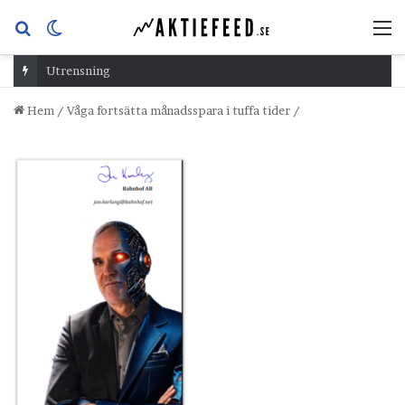
Sök
Switch
M
efter
skin
Utrensning
Hem
/
Våga fortsätta månadsspara i tuffa tider
/