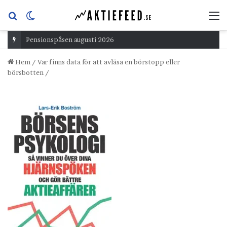
Sök
Switch
M
efter
skin
Pensionspåsen augusti 2026
Hem
/
Var finns data för att avläsa en börstopp eller
börsbotten
/