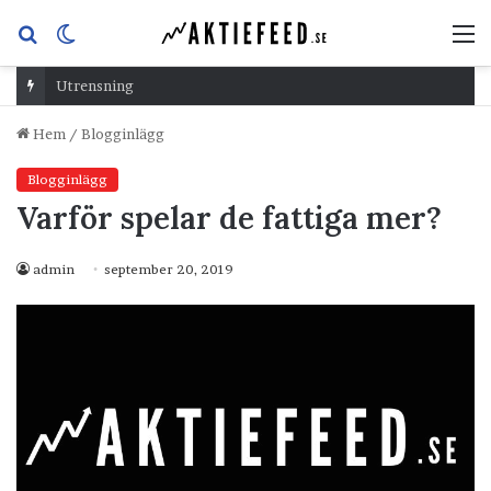
Sök
Switch
M
efter
skin
Utrensning
Hem
/
Blogginlägg
Blogginlägg
Varför spelar de fattiga mer?
admin
september 20, 2019