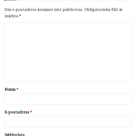
Din e-postadress kommer inte publiceras.
Obligatoriska fält är
märkta
*
K
o
m
m
e
n
t
Namn
*
a
r
*
E-postadress
*
Webbplats