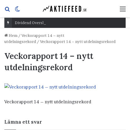
Sök
Switch
M
efter
skin
Dividend Overshoot Day
Hem
/
Veckorapport 14 – nytt
utdelningsrekord
/
Veckorapport 14 – nytt utdelningsrekord
Veckorapport 14 – nytt
utdelningsrekord
Veckorapport 14 – nytt utdelningsrekord
Lämna ett svar