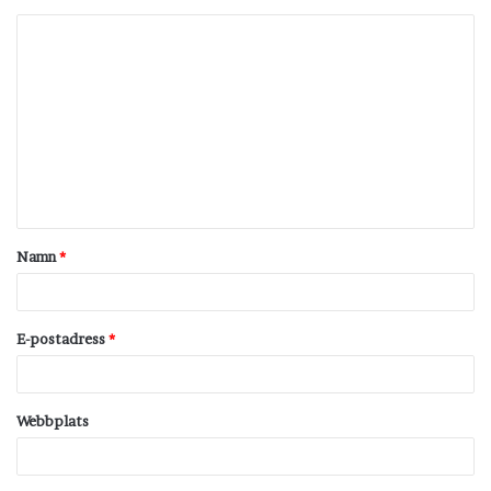
K
o
m
m
e
n
t
Namn
*
a
r
*
E-postadress
*
Webbplats