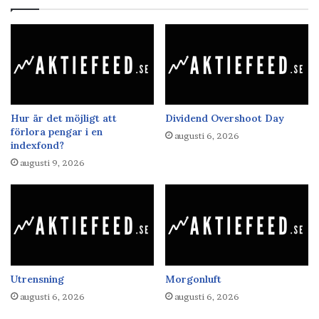
Hur är det möjligt att
Dividend Overshoot Day
förlora pengar i en
augusti 6, 2026
indexfond?
augusti 9, 2026
Utrensning
Morgonluft
augusti 6, 2026
augusti 6, 2026