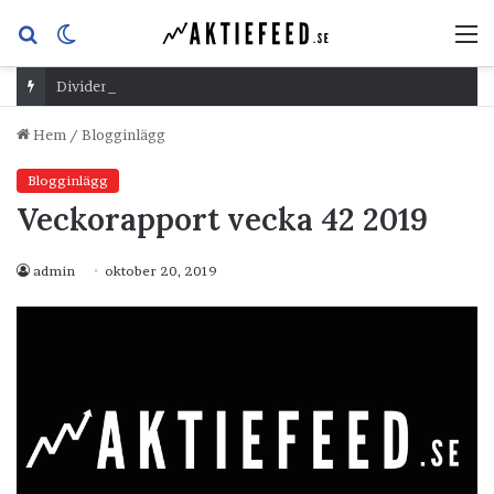
Sök
Switch
M
efter
skin
Dividend Overshoot Day
Hem
/
Blogginlägg
Blogginlägg
Veckorapport vecka 42 2019
admin
oktober 20, 2019