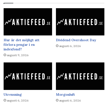
Hur är det möjligt att
Dividend Overshoot Day
förlora pengar i en
augusti 6, 2026
indexfond?
augusti 9, 2026
Utrensning
Morgonluft
augusti 6, 2026
augusti 6, 2026