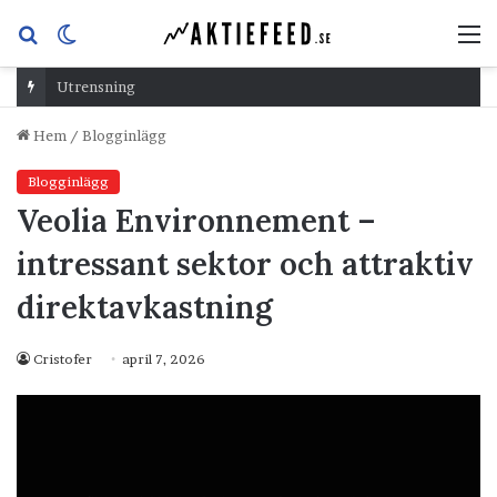
Sök
Switch
M
efter
skin
Utrensning
Hem
/
Blogginlägg
Blogginlägg
Veolia Environnement –
intressant sektor och attraktiv
direktavkastning
Cristofer
april 7, 2026