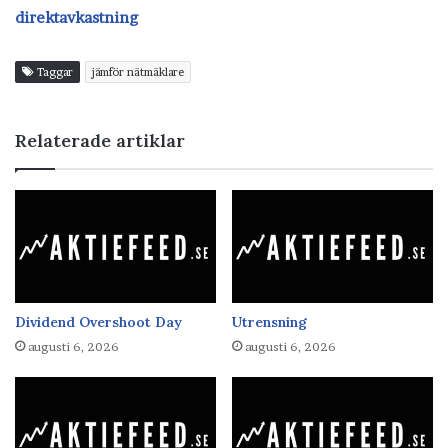
direktavkastning
Taggar
jämför nätmäklare
Relaterade artiklar
Dividend Overshoot Day
Utrensning
augusti 6, 2026
augusti 6, 2026